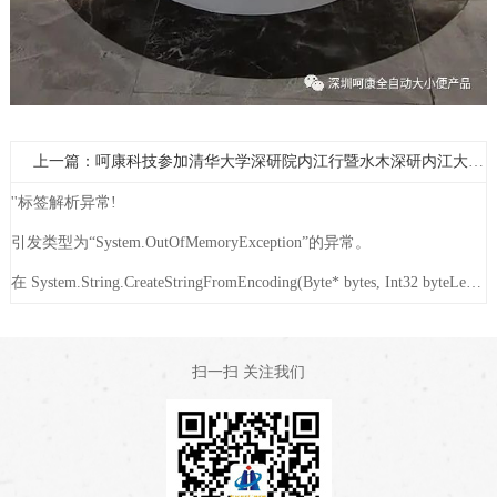
上一篇：呵康科技参加清华大学深研院内江行暨水木深研内江大健康产业活动
''标签解析异常!
引发类型为“System.OutOfMemoryException”的异常。
在 System.String.CreateStringFromEncoding(Byte* bytes, Int32 byteLength, Encoding encoding) 在 System.Text.UnicodeEncoding.GetString(Byte[] bytes, Int32 index, Int32 count) 在 System.Data.SqlClient.TdsParserStateObject.TryReadString(Int32 length, String& value) 在 System.Data.SqlClient.TdsParser.TryReadSqlStringValue(SqlBuffer value, Byte type, Int32 length, Encoding encoding, Boolean isPlp, TdsParserStateObject stateObj) 在 System.Data.SqlClient.TdsParser.TryReadSqlValue(SqlBuffer value, SqlMetaDataPriv md, Int32 length, TdsParserStateObject stateObj, SqlCommandColumnEncryptionSetting columnEncryptionOverride, String columnName) 在 System.Data.SqlClient.SqlDataReader.TryReadColumnInternal(Int32 i, Boolean readHeaderOnly) 在 System.Data.SqlClient.SqlDataReader.TryReadColumn(Int32 i, Boolean setTimeout, Boolean allowPartiallyReadColumn) 在 System.Data.SqlClient.SqlDataReader.GetValues(Object[] values) 在 System.Data.ProviderBase.DataReaderContainer.CommonLanguageSubsetDataReader.GetValues(Object[] values) 在 System.Data.ProviderBase.SchemaMapping.LoadDataRow() 在 System.Data.Common.DataAdapter.FillLoadDataRow(SchemaMapping mapping) 在 System.Data.Common.DataAdapter.FillFromReader(DataSet dataset, DataTable datatable, String srcTable, DataReaderContainer dataReader, Int32 startRecord, Int32 maxRecords, DataColumn parentChapterColumn, Object parentChapterValue) 在 System.Data.Common.DataAdapter.Fill(DataSet dataSet, String srcTable, IDataReader dataReader, Int32 startRecord, Int32 maxRecords) 在 System.Data.Common.DbDataAdapter.FillInternal(DataSet dataset, DataTable[] datatables, Int32 startRecord, Int32 maxRecords, String srcTable, IDbCommand command, CommandBehavior behavior) 在 System.Data.Common.DbDataAdapter.Fill(DataSet dataSet, Int32 startRecord, Int32 maxRecords, String srcTable, IDbCommand command, CommandBehavior behavior) 在 System.Data.Common.DbDataAdapter.Fill(DataSet dataSet) 在 Whir.Repository.Database.Query(String sql, Object[] args) 在 Whir.Label.Dynamic.Content.GetColumnFileValue() 位置 E:\chenxz\05.ezEIP\ezEipV5.0\tags\V5.3.0(0649)\Whir.Label\Dynamic\Content.cs:行号 111 在 Whir.Label.Dynamic.Content.Render(HtmlTextWriter output) 位置 E:\chenxz\05.ezEIP\ezEipV5.0\tags\V5.3.0(0649)\Whir.Label\Dynamic\Content.cs:行号 93
扫一扫 关注我们