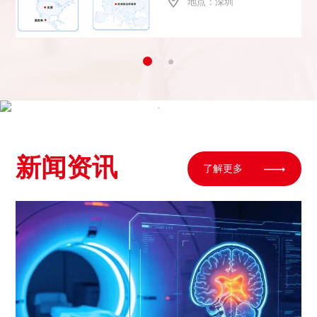
地点：深圳
康产业，围绕失能人群及老年
群体的助行、助便、助浴、助
眠四大核心需求，推出了辅助
行走机器人、全自动大小便智
能护理机器人、纳米熏蒸助浴
机器人等系列产品。产品已进
.
入国内多家医院及养老机构，
并批量出口欧美、中东等市
场。
新闻资讯
了解更多