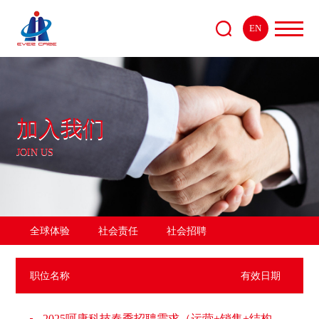
EN
加入我们
JOIN US
全球体验
社会责任
社会招聘
职位名称
有效日期
2025呵康科技春季招聘需求（运营+销售+结构+软件）