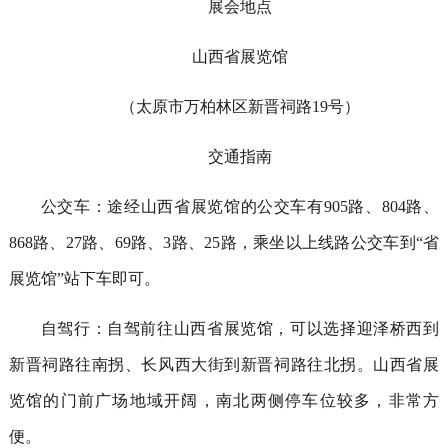
展会地点
山西省展览馆
（太原市万柏林区新晋祠路
19
号）
交通指南
公交车：途经山西省展览馆的公交车有
905
路、
804
路、
868
路、
27
路、
69
路、
3
路、
25
路，乘坐以上线路公交车到“省
展览馆”站下车即可。
自驾行：自驾前往山西省展览馆，可以选择迎泽桥西到
新晋祠路往南拐、长风西大街到新晋祠路往北拐。山西省展
览馆的门前广场地域开阔，南北两侧停车位较多，非常方
便。