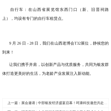
自行车：在山西省展览馆东西门口（新、旧晋祠路
上），均设有专门的自行车租赁点。
9
月
26
日
- 28
日，我们在山西老博会
T32
展位，静候您的
到来！
让我们携手并肩，以创新产品与优质服务，共同为银发群
体打造更美好的生活，为老龄产业发展注入新动能。
上一篇：展会邀请 | 中部银发经济盛宴启幕！呵康科技邀您共赴2025中国（武汉）国际银发经济博览会，解锁智慧养老新场景