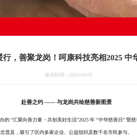
技暖行，善聚龙岗！呵康科技亮相2025 
发布时间：2025-09-09
赴善之约
——
与龙岗共绘慈善新图景
办的
“
汇聚向善力量・共创美好生活
”2025
年
“
中华慈善日
”
暨慈
理念普及，吸引了区内多家企业、公益组织及数千名市民参与。