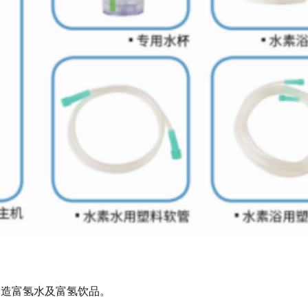
制造富氢水及富氢饮品。