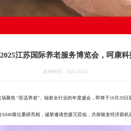
！2025江苏国际养老服务博览会，呵康
发布时间：2025-10-21
这场聚焦
“
苏适养老
”
、辐射全行业的年度盛会，即将于
10
月
29
日
馆
A040
展位重磅亮相，诚挚邀请您拨冗莅临，共探银发经济新机