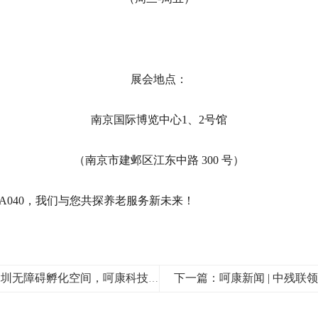
展会地点：
南京国际博览中心
1
、
2
号馆
（
南京市
建邺区江东中路
300
号）
A040
，我们与您共探养老服务新未来！
上一篇：呵康新闻 | 跨城联动！无锡领导考察深圳无障碍孵化空间，呵康科技成功达成合作意向