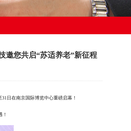
科技邀您共启“苏适养老”新征程
至
31
日在南京国际博览中心重磅启幕！
遇！