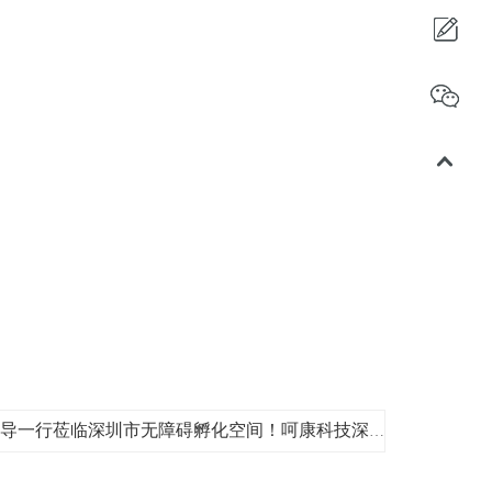
下一篇：呵康新闻 | 中残联领导一行莅临深圳市无障碍孵化空间！呵康科技深度参与，共探无障碍事业新方向