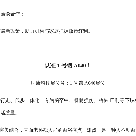
面洽谈合作；
苏最新政策，助力机构与家庭把握政策红利。
认准
1
号馆
A040
！
呵康科技展位号：
1
号馆
A040
展位
、行走、代步一体化，专为脑卒中、脊髓损伤、格林
-
巴利等下肢
生活质量。
完美结合，直面老卧残人群的助浴痛点、难点，是一种人不动助