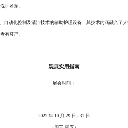
等洗护难题。
、自动化控制及清洁技术的辅助护理设备，其技术内涵融合了人
用者有尊严。
观展实用指南
展会时间：
2025
年
10
月
29
日
- 31
日
（周三
-
周五
）